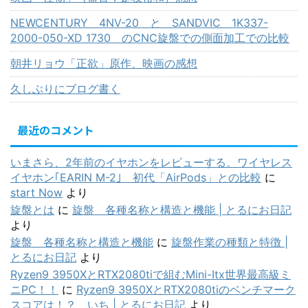
NEWCENTURY 4NV-20 と SANDVIC 1K337-
2000-050-XD 1730 のCNC旋盤での側面加工での比較
朝井リョウ「正欲」原作、映画の感想
久しぶりにブログ書く
最近のコメント
いまさら、2年前のイヤホンをレビューする。ワイヤレス
イヤホン｢EARIN M-2｣ 初代「AirPods」との比較
に
start Now
より
旋盤とは
に
旋盤 各種名称と構造と機能 | とるにお日記
より
旋盤 各種名称と構造と機能
に
旋盤作業の種類と特徴 |
とるにお日記
より
Ryzen9 3950XとRTX2080tiで組むMini-Itx世界最高級ミ
ニPC！！
に
Ryzen9 3950XとRTX2080tiのベンチマーク
スコアは！？ いち | とるにお日記
より