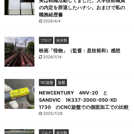
実は転職活動してました。大学技術職員
の内定を辞退したハナシ。おまけで私の
職務経歴書
2026/4/4
ブログ
未分類
映画「怪物」（監督：是枝裕和）感想
2026/1/14
NC旋盤
旋盤
NEWCENTURY 4NV-20 と
SANDVIC 1K337-2000-050-XD
1730 のCNC旋盤での側面加工での比較
2025/7/28
ブログ
未分類