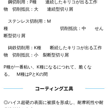
鋼切削用：P種 連続したキリコが出る工作
物 切削抵抗：大 連続型切り屑
ステンレス切削用：M
種 切削抵抗：中 せん
断型切り屑
鋳鉄切削用：K種 断続したキリコが出る工作
物 切削抵抗：小 裂断型切り屑
P種が一番粘い、K種になるにつれて、脆くな
る。 M種はPとKの間
コーティング工具
◎ハイス超硬の表面に被膜を形成し、耐摩耗性や耐