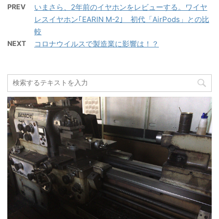
PREV
いまさら、2年前のイヤホンをレビューする。ワイヤ
レスイヤホン｢EARIN M-2｣ 初代「AirPods」との比
較
NEXT
コロナウイルスで製造業に影響は！？